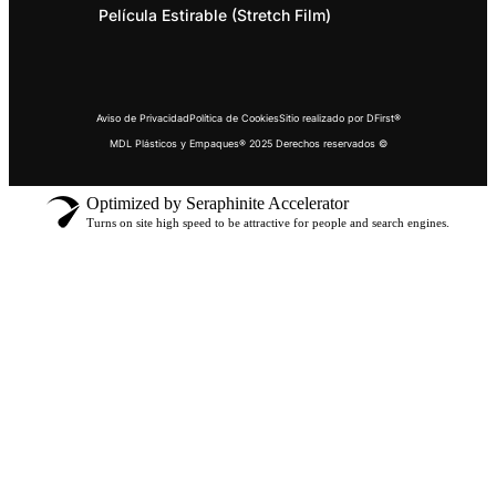
Película Estirable (Stretch Film)
Aviso de Privacidad
Política de Cookies
Sitio realizado por DFirst®
MDL Plásticos y Empaques® 2025 Derechos reservados ©
Optimized by Seraphinite Accelerator
Turns on site high speed to be attractive for people and search engines.