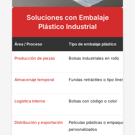
Soluciones con Embalaje
Plástico Industrial
Área / Proceso
Tipo de embalaje plástico
F
Producción de piezas
Bolsas industriales en rollo
S
d
Almacenaje temporal
Fundas retráctiles o tipo liner
E
c
Logística interna
Bolsas con código o color
C
c
Distribución y exportación
Películas plásticas o empaques
P
personalizados
o