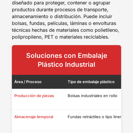
diseñado para proteger, contener o agrupar
productos durante procesos de transporte,
almacenamiento o distribución. Puede incluir
bolsas, fundas, películas, láminas o envolturas
técnicas hechas de materiales como polietileno,
polipropileno, PET o materiales reciclables.
Soluciones con Embalaje
Plástico Industrial
Área / Proceso
Tipo de embalaje plástico
F
Producción de piezas
Bolsas industriales en rollo
S
d
Almacenaje temporal
Fundas retráctiles o tipo liner
E
c