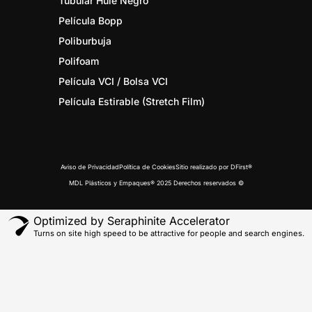
Tubular Hule Negro
Película Bopp
Poliburbuja
Polifoam
Película VCI / Bolsa VCI
Película Estirable (Stretch Film)
Aviso de Privacidad
Política de Cookies
Sitio realizado por DFirst®
MDL Plásticos y Empaques® 2025 Derechos reservados ©
Optimized by Seraphinite Accelerator
Turns on site high speed to be attractive for people and search engines.