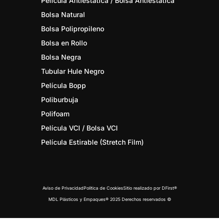
Película Antiestática / Bolsa Antiestática
Bolsa Natural
Bolsa Polipropileno
,
Bolsa en Rollo
Bolsa Negra
Tubular Hule Negro
Película Bopp
Poliburbuja
Polifoam
Película VCI / Bolsa VCI
Película Estirable (Stretch Film)
Aviso de Privacidad
Política de Cookies
Sitio realizado por DFirst®
MDL Plásticos y Empaques® 2025 Derechos reservados ©